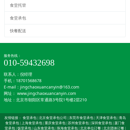
食堂托管
食堂承包
快餐配送
服务热线：
010-59432698
联系人：倪经理
手机：
18701568678
E-mail：jingchaoxuancanyin@163.com
网址：
www.jingchaoxuancanyin.com
地址：北京市朝阳区常通路3号院1号楼2层210
友情链接：
食堂承包
|
北京食堂承包公司
|
东莞市食堂承包
|
天津食堂承包
|
青岛
食堂承包
|
上海食堂承包
|
重庆食堂承包
|
苏州食堂承包
|
深圳食堂承包
|
厦门食
堂承包
|
饭堂承包
|
山东食堂承包
|
珠海食堂承包
|
北京单位订餐
|
北京团体订餐
|