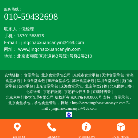
服务热线：
010-59432698
联系人：倪经理
手机：
18701568678
E-mail：jingchaoxuancanyin@163.com
网址：
www.jingchaoxuancanyin.com
地址：北京市朝阳区常通路3号院1号楼2层210
友情链接：
食堂承包
|
北京食堂承包公司
|
东莞市食堂承包
|
天津食堂承包
|
青岛
食堂承包
|
上海食堂承包
|
重庆食堂承包
|
苏州食堂承包
|
深圳食堂承包
|
厦门食
堂承包
|
饭堂承包
|
山东食堂承包
|
珠海食堂承包
|
北京单位订餐
|
北京团体订餐
|
北京送餐
|
京朝轩微博
|
京朝轩今日头条
|
京朝轩抖音
|
北京京朝轩餐饮管理有限公司 版权所有
京lCP备16038060号
支持：
食堂承包
，
北京食堂承包
，
承包食堂管理
， 网址：http://www.jingchaoxuancanyin.com E-
mail：jingchaoxuancanyin@163.com
一键导航
一键通话
关于我们
合作案例