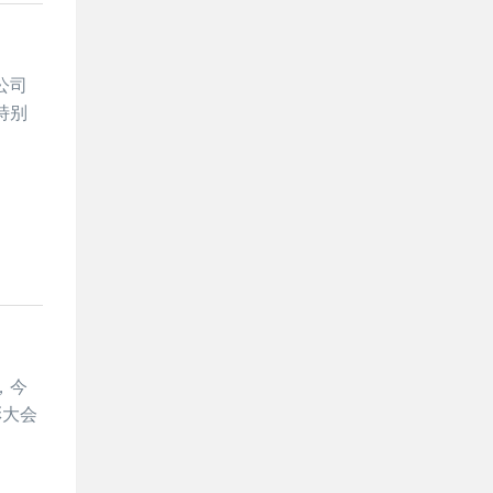
公司
特别
，今
彰大会