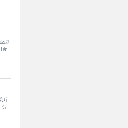
地区新
对食
4公斤
 食