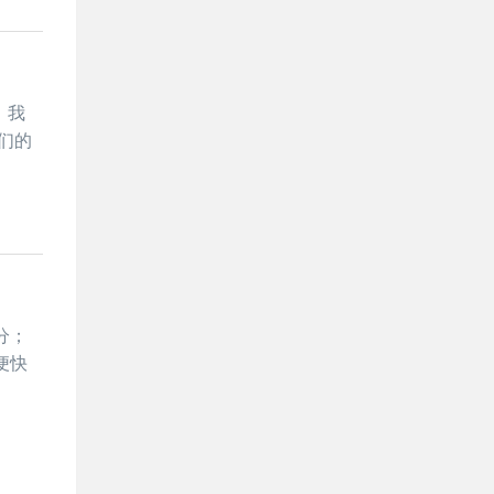
）我
们的
分；
便快