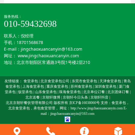
服务热线：
010-59432698
联系人：倪经理
手机：
18701568678
E-mail：jingchaoxuancanyin@163.com
网址：
www.jingchaoxuancanyin.com
地址：北京市朝阳区常通路3号院1号楼2层210
友情链接：
食堂承包
|
北京食堂承包公司
|
东莞市食堂承包
|
天津食堂承包
|
青岛
食堂承包
|
上海食堂承包
|
重庆食堂承包
|
苏州食堂承包
|
深圳食堂承包
|
厦门食
堂承包
|
饭堂承包
|
山东食堂承包
|
珠海食堂承包
|
北京单位订餐
|
北京团体订餐
|
北京送餐
|
京朝轩微博
|
京朝轩今日头条
|
京朝轩抖音
|
北京京朝轩餐饮管理有限公司 版权所有
京lCP备16038060号
支持：
食堂承包
，
北京食堂承包
，
承包食堂管理
， 网址：http://www.jingchaoxuancanyin.com E-
mail：jingchaoxuancanyin@163.com