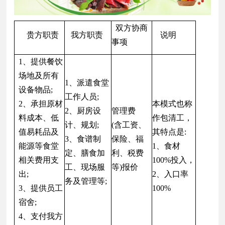
双方协商
贵方职责
我方职责
说明
事项
1、提供餐饮
场地及所有
1、派遣食堂
设备物品;
工作人员;
2、承担原材
本模式也称
2、厨房设
管理费
料成本、低
作包清工，
计、规划;
(含工资、
值易耗品及
其特点是:
3、食谱制
保险、福
能源等食堂
1、食材
定、膳食加
利、税费
相关费用支
100%投入，
工、现场服
等)报价
出;
2、入口率
务及管理等;
3、提供员工
100%
宿舍;
4、支付我方