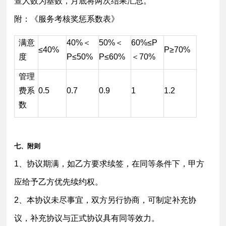
查人数为基数，月底将两次结果汇总。
附：《服务考核奖惩系数表》
满意
40%＜
50%＜
60%≤P
≤40%
P≥70%
度
P≤50%
P≤60%
＜70%
管理
费系
0.5
0.7
0.9
1
1.2
数
七、附则
1、协议期满，如乙方要求续签，在同等条件下，甲方
应给予乙方优先续约权。
2、本协议未尽事宜，双方另行协商，可制定补充协
议，补充协议与正式协议具有同等效力。